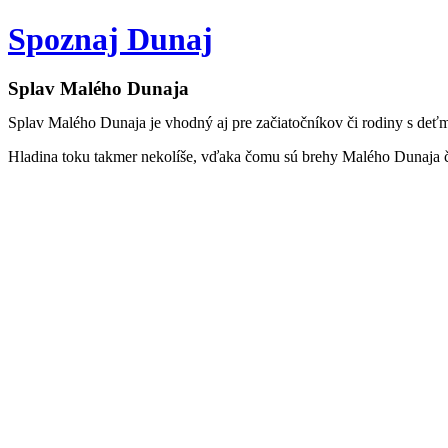
Preskočiť
Spoznaj Dunaj
na
obsah
Splav Malého Dunaja
Splav Malého Dunaja je vhodný aj pre začiatočníkov či rodiny s deť
Hladina toku takmer nekolíše, vďaka čomu sú brehy Malého Dunaja či